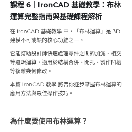
課程 6｜IronCAD 基礎教學：布林
IRONCAD COMPOSE
ENCY for IronCAD
IronCAD 基礎課程教學
IronCAD 申請試用下載
運算完整指南與基礎課程解析
IronCAD序號授權方式
ENCY CAM 2.5D 銑削
IronCAD Draft 入門體驗教學
ENCY 專業課程與教材
在 IronCAD 基礎教學 中，「布林運算」是 3D 
IronCAD客戶成功案例
ENCY CAM 3軸銑削
IronCAD 常見問題全解
IronCAD 2025 台灣用戶大會報名
建模不可或缺的核心功能之一。
IronCAD免費試用下載
ENCY CAM 4軸銑削
IronCAD 2024 台灣用戶大會報名
它能幫助設計師快速處理零件之間的加減、相交
等邏輯運算，適用於結構合併、開孔、製作凹槽
IronCAD系統需求說明
ENCY CAM 5軸銑削
等複雜幾何修改。
ENCY CAM 車削加工
本篇 IronCAD 教學 將帶你逐步掌握布林運算的
ENCY CAM 車銑複合
應用方法與最佳操作技巧。
ENCYCAM 系統需求說明
為什麼要使用布林運算？