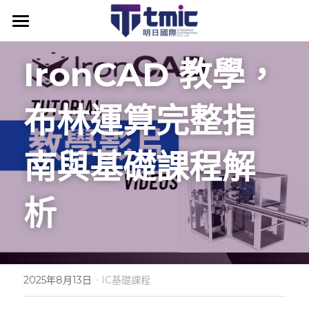
產品資訊
IronCAD 教學，
最新消息
布林運算完整指
IronCAD
最新消息
關於明日
IronCAD API
IC附加模組
南與基礎課程解
為什麼選擇IronCAD
IronCAD Mechanical
ENCY CAM
析
IronCAD原廠授權代理
IronCAD Translator圖檔轉換器
明日學院
為什麼選擇 ENCY
IronCAD高效設計優勢
KeyShot for IronCAD
ENCY 產品模組
課程資訊
產業應用案例
IronCAD全方位3D設計
Multiphysics for IronCAD (CAE)
ENCY 台灣官方代理
技術知識補帖
聯絡我們
IronCAD 課程時間
·
2025年8月13日
IC基礎課程
IronCAD Draft (2D)
DDM 研發資料管理
ENCY CAM 優勢探索
IronCAD 入門體驗教學
IronCAD 原廠認證教材
搜索