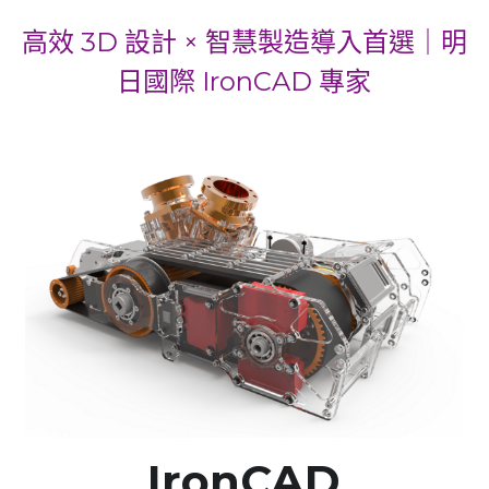
高效 3D 設計 × 智慧製造導入首選｜明
IRONCAD COMPOSE
ENCY for IronCAD
IronCAD 基礎課程教學
IronCAD 申請試用下載
日國際 IronCAD 專家
IronCAD序號授權方式
ENCY CAM 2.5D 銑削
IronCAD Draft 入門體驗教學
ENCY 專業課程與教材
IronCAD客戶成功案例
ENCY CAM 3軸銑削
IronCAD 常見問題全解
IronCAD 2025 台灣用戶大會報名
IronCAD免費試用下載
ENCY CAM 4軸銑削
IronCAD 2024 台灣用戶大會報名
IronCAD系統需求說明
ENCY CAM 5軸銑削
ENCY CAM 車削加工
ENCY CAM 車銑複合
ENCYCAM 系統需求說明
IronCAD