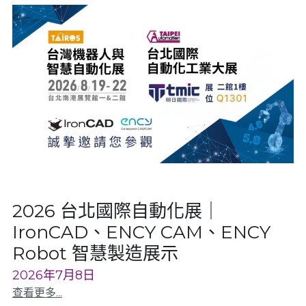
2026 台北國際自動化展｜
IronCAD、ENCY CAM、ENCY
Robot 智慧製造展示
2026年7月8日
查看更多...