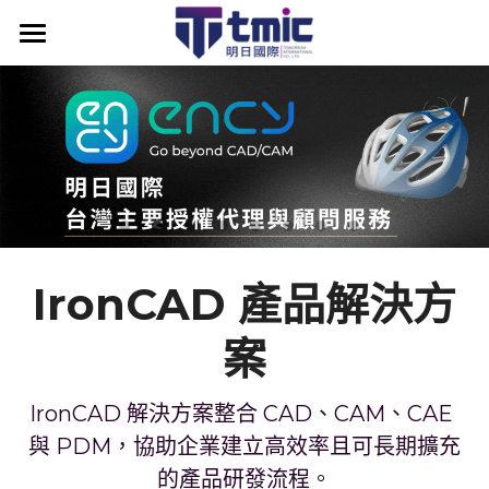
×
部落格分類
產品資訊
最新消息
最新消息
應用案列
IronCAD
最新消息
技術補帖
關於明日
IronCAD API
IC附加模組
為什麼選擇IronCAD
IronCAD Mechanical
ENCY CAM
IronCAD 產品解決方
IronCAD原廠授權代理
IronCAD Translator圖檔轉換器
明日學院
為什麼選擇 ENCY
案
IronCAD高效設計優勢
KeyShot for IronCAD
ENCY 產品模組
課程資訊
產業應用案例
IronCAD 解決方案整合 CAD、CAM、CAE 
IronCAD全方位3D設計
Multiphysics for IronCAD (CAE)
ENCY 台灣官方代理
技術知識補帖
聯絡我們
IronCAD 課程時間
與 PDM，協助企業建立高效率且可長期擴充
的產品研發流程。
IronCAD Draft (2D)
DDM 研發資料管理
ENCY CAM 優勢探索
IronCAD 入門體驗教學
IronCAD 原廠認證教材
搜索