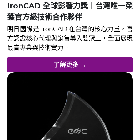
IronCAD 全球影響力獎｜台灣唯一榮
獲官方級技術合作夥伴
明日國際是 IronCAD 在台灣的核心力量，官
方認證核心代理與銷售導入雙冠王，全面展現
最高專業與技術實力。
了解更多 →