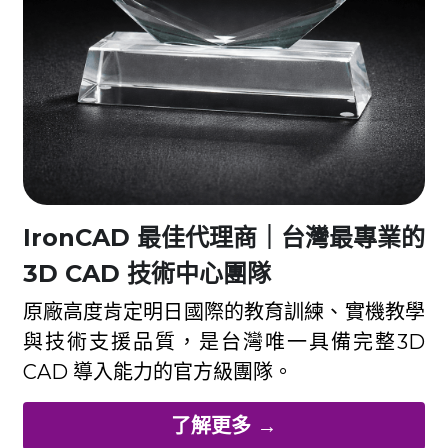
IronCAD 最佳代理商｜台灣最專業的 
3D CAD 技術中心團隊
原廠高度肯定明日國際的教育訓練、實機教學
與技術支援品質，是台灣唯一具備完整3D 
CAD 導入能力的官方級團隊。
了解更多 →