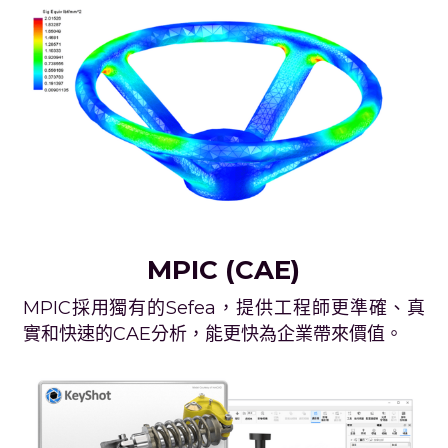
MPIC (CAE)
MPIC採用獨有的Sefea，提供工程師更準確、真
實和快速的CAE分析，能更快為企業帶來價值。