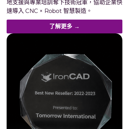
地支援與專業培訓奪下技術冠軍，協助企業快
速導入 CNC × Robot 智慧製造。
了解更多 →