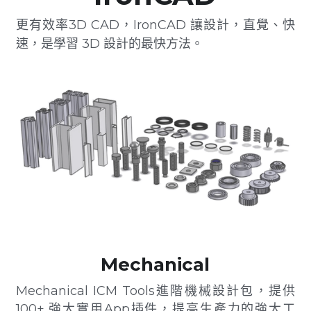
更有效率3D CAD，IronCAD 讓設計，直覺、快
速，是學習 3D 設計的最快方法。
Mechanical
Mechanical ICM Tools進階機械設計包，提供 
100+ 強大實用App插件，提高生產力的強大工