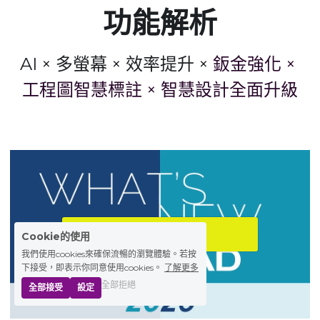
功能解析
AI × 多螢幕 × 效率提升 × 
鈑金強化 × 
工程圖智慧標註 × 智慧設計全面升級
探索更多 →
Cookie的使用
我們使用cookies來確保流暢的瀏覽體驗。若按
下接受，即表示你同意使用cookies。
了解更多
全部拒絕
全部接受
設定