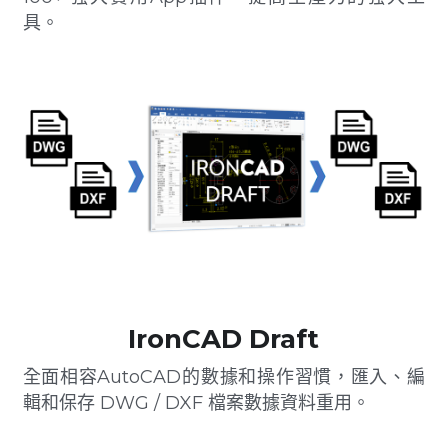
具。
IronCAD Draft
全面相容AutoCAD的數據和操作習慣，匯入、編
輯和保存 DWG / DXF 檔案數據資料重用。