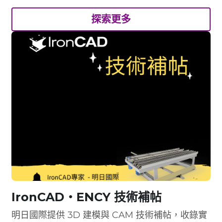
探索更多
IronCAD・ENCY 技術補帖
明日國際提供 3D 建模與 CAM 技術補帖，收錄實