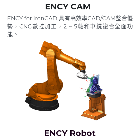
ENCY CAM  
ENCY for IronCAD 具有高效率CAD/CAM整合優
勢，CNC數控加工，2 ~ 5軸和車銑複合全面功
能。
ENCY Robot