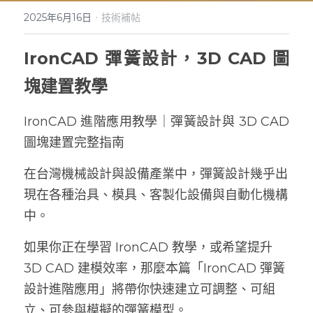
·
2025年6月16日
技術補帖
IRONCAD COMPOSE
ENCY for IronCAD
IronCAD 基礎課程教學
IronCAD 申請試用下載
IronCAD 彈簧設計，3D CAD 圖
IronCAD序號授權方式
ENCY CAM 2.5D 銑削
IronCAD Draft 入門體驗教學
ENCY 專業課程與教材
塊建置教學
IronCAD客戶成功案例
ENCY CAM 3軸銑削
IronCAD 常見問題全解
IronCAD 2025 台灣用戶大會報名
IronCAD 進階應用教學｜彈簧設計與 3D CAD 
IronCAD免費試用下載
ENCY CAM 4軸銑削
IronCAD 2024 台灣用戶大會報名
圖塊建置完整指南
IronCAD系統需求說明
ENCY CAM 5軸銑削
在台灣機械設計與設備產業中，彈簧設計幾乎出
ENCY CAM 車削加工
現在各種治具、模具、客製化設備與自動化機構
中。
ENCY CAM 車銑複合
如果你正在學習 IronCAD 教學，或希望提升 
ENCYCAM 系統需求說明
3D CAD 建模效率，那麼本篇「IronCAD 彈簧
設計進階應用」將帶你快速建立可調整、可組
立、可參與模擬的彈簧模型。