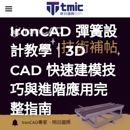
產品資訊
IronCAD 彈簧設
最新消息
計教學｜3D 
IronCAD
最新消息
關於明日
IronCAD API
IC附加模組
CAD 快速建模技
為什麼選擇IronCAD
IronCAD Mechanical
ENCY CAM
巧與進階應用完
IronCAD原廠授權代理
IronCAD Translator圖檔轉換器
明日學院
為什麼選擇 ENCY
IronCAD高效設計優勢
KeyShot for IronCAD
ENCY 產品模組
課程資訊
產業應用案例
整指南
IronCAD全方位3D設計
Multiphysics for IronCAD (CAE)
ENCY 台灣官方代理
技術知識補帖
聯絡我們
IronCAD 課程時間
IronCAD Draft (2D)
DDM 研發資料管理
ENCY CAM 優勢探索
IronCAD 入門體驗教學
IronCAD 原廠認證教材
搜索