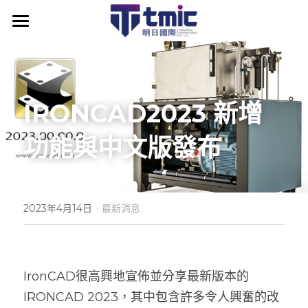
產品資訊
最新消息
IRONCAD2023 新增
IronCAD
最新消息
功能與中文版發布
關於明日
IronCAD API
IC附加模組
為什麼選擇IronCAD
IronCAD Mechanical
ENCY CAM
IronCAD原廠授權代理
IronCAD Translator圖檔轉換器
·
明日學院
為什麼選擇 ENCY
2023年4月14日
最新消息
IronCAD高效設計優勢
KeyShot for IronCAD
ENCY 產品模組
課程資訊
產業應用案例
IronCAD全方位3D設計
Multiphysics for IronCAD (CAE)
ENCY 台灣官方代理
技術知識補帖
聯絡我們
IronCAD 課程時間
IronCAD很高興地宣佈並分享最新版本的 
IRONCAD 2023，其中包含許多令人興奮的改
IronCAD Draft (2D)
DDM 研發資料管理
ENCY CAM 優勢探索
IronCAD 入門體驗教學
IronCAD 原廠認證教材
搜索