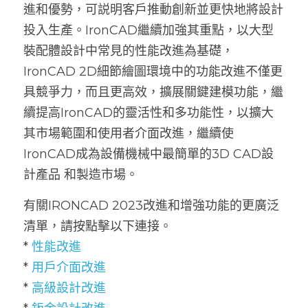
進和優勢，可説明客戶推動創新並更快地將設計
IRONCAD COMPOSE
ENCY for IronCAD
IronCAD 基礎課程教學
IronCAD 申請試用下載
投入生產。IronCAD繼續加強其重點，以大型
裝配體設計中常見的性能改進為基礎，
IronCAD序號授權方式
ENCY CAM 2.5D 銑削
IronCAD Draft 入門體驗教學
ENCY 專業課程與教材
IronCAD 2D細節繪圖環境中的功能改進不僅更
IronCAD客戶成功案例
ENCY CAM 3軸銑削
IronCAD 常見問題全解
IronCAD 2025 台灣用戶大會報名
具競爭力，而且更高效，擴展關鍵建模功能，繼
續提高IronCAD的靈活性和多功能性，以擴大
IronCAD免費試用下載
ENCY CAM 4軸銑削
IronCAD 2024 台灣用戶大會報名
其市場範圍和使用者介面改進，繼續使
IronCAD系統需求說明
ENCY CAM 5軸銑削
IronCAD成為設備機械中最簡單的3D CAD設
計產品 和製造市場。
ENCY CAM 車削加工
有關IRONCAD 2023改進和增強功能的更廣泛
ENCY CAM 車銑複合
清單，請按點擊以下連接。
*
 性能改進
ENCYCAM 系統需求說明
* 
用戶介面改進
* 
高級設計改進