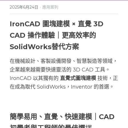
·
2025年6月24日
應用案列
IRONCAD COMPOSE
ENCY for IronCAD
IronCAD 基礎課程教學
IronCAD 申請試用下載
IronCAD 圖塊建模 × 直覺 3D 
IronCAD序號授權方式
ENCY CAM 2.5D 銑削
IronCAD Draft 入門體驗教學
ENCY 專業課程與教材
CAD 操作體驗｜更高效率的 
IronCAD客戶成功案例
ENCY CAM 3軸銑削
IronCAD 常見問題全解
IronCAD 2025 台灣用戶大會報名
SolidWorks替代方案
IronCAD免費試用下載
ENCY CAM 4軸銑削
IronCAD 2024 台灣用戶大會報名
在機械設計、客製設備開發、智慧製造等領域，
IronCAD系統需求說明
ENCY CAM 5軸銑削
企業越來越需要快速靈活的 3D CAD 工具。
ENCY CAM 車削加工
IronCAD 以其獨有的 
直覺式圖塊建模
 技術，正
在成為取代 SolidWorks，Inventor 的首選。
ENCY CAM 車銑複合
ENCYCAM 系統需求說明
簡學易用、直覺、快速建模｜CAD 