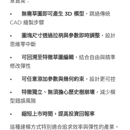
意直覺：
•
無需草圖即可產生 3D 模型
，跳過傳統 
CAD 繪製步驟
•
圖塊尺寸透過拉柄與參數即時調整
，設計
思維零中斷
•
可回溯至特徵草圖編輯
，結合自由與精準
修改彈性
•
可任意添加參數與幾何約束
，設計更可控
•
特徵獨立、無須擔心歷史樹崩壞
，減少模
型錯誤風險
•
縮短上市時間，提高投資回報率
這種建模方式特別適合追求效率與彈性的產業，