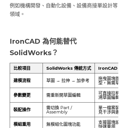
例如機構開發、自動化設備、設備商接單設計等
領域。
IronCAD 為何能替代 
SolidWorks？
比較項目
SolidWorks 傳統方式
IronCAD 直
拖曳圖塊即產生 
建模流程
草圖 → 拉伸 → 加參考
型，無需草圖
可直接拉柄變
參數變更
需重新開草圖編輯
溯草圖編輯
需切換 Part /
單一檔案裝配
裝配操作
Assembly
見干涉與邏輯
支援圖塊設計
模組重用
無模組化圖塊功能
快速重用