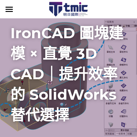
產品資訊
IronCAD 圖塊建
最新消息
模 × 直覺 3D 
IronCAD
最新消息
關於明日
IronCAD API
IC附加模組
CAD｜提升效率
為什麼選擇IronCAD
IronCAD Mechanical
ENCY CAM
的 SolidWorks 
IronCAD原廠授權代理
IronCAD Translator圖檔轉換器
明日學院
為什麼選擇 ENCY
IronCAD高效設計優勢
KeyShot for IronCAD
ENCY 產品模組
課程資訊
產業應用案例
替代選擇
IronCAD全方位3D設計
Multiphysics for IronCAD (CAE)
ENCY 台灣官方代理
技術知識補帖
聯絡我們
IronCAD 課程時間
IronCAD Draft (2D)
DDM 研發資料管理
ENCY CAM 優勢探索
IronCAD 入門體驗教學
IronCAD 原廠認證教材
搜索